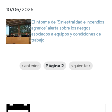
10/06/2026
El informe de ‘Siniestralidad e incendios
agrarios’ alerta sobre los riesgos
asociados a equipos y condiciones de
trabajo
Paginación
Página
‹ anterior
Página 2
Siguiente
siguiente ›
anterior
página