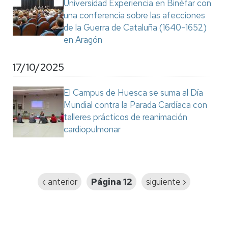
Universidad Experiencia en Binéfar con
una conferencia sobre las afecciones
de la Guerra de Cataluña (1640-1652)
en Aragón
17/10/2025
El Campus de Huesca se suma al Día
Mundial contra la Parada Cardíaca con
talleres prácticos de reanimación
cardiopulmonar
Paginación
Página
‹ anterior
Página 12
Siguiente
siguiente ›
anterior
página