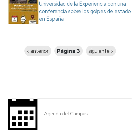
Universidad de la Experiencia con una
conferencia sobre los golpes de estado
en España
Paginación
Página
‹ anterior
Página 3
Siguiente
siguiente ›
anterior
página
Agenda del Campus