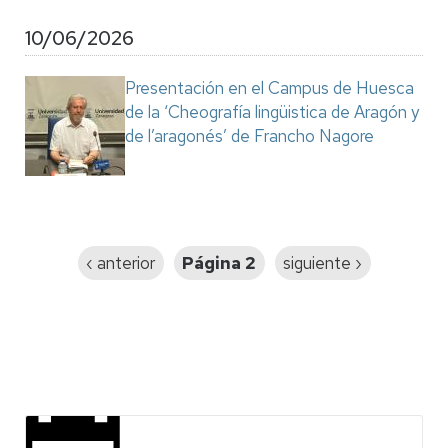
10/06/2026
Presentación en el Campus de Huesca
de la ‘Cheografía lingüistica de Aragón y
de l’aragonés’ de Francho Nagore
Paginación
Página
‹ anterior
Página 2
Siguiente
siguiente ›
anterior
página