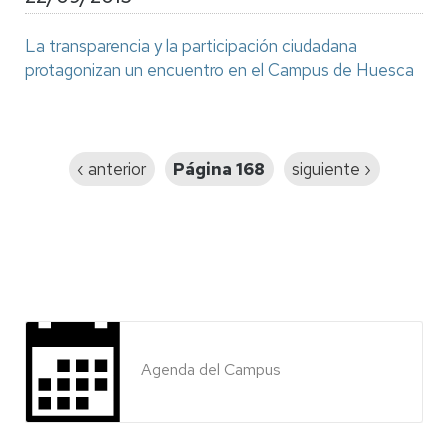
La transparencia y la participación ciudadana
protagonizan un encuentro en el Campus de Huesca
Paginación
Página
‹ anterior
Página 168
Siguiente
siguiente ›
anterior
página
Agenda del Campus