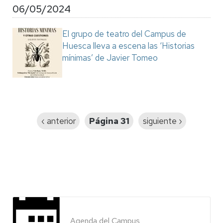
06/05/2024
El grupo de teatro del Campus de
Huesca lleva a escena las ‘Historias
mínimas’ de Javier Tomeo
Paginación
Página
‹ anterior
Página 31
Siguiente
siguiente ›
anterior
página
Agenda del Campus