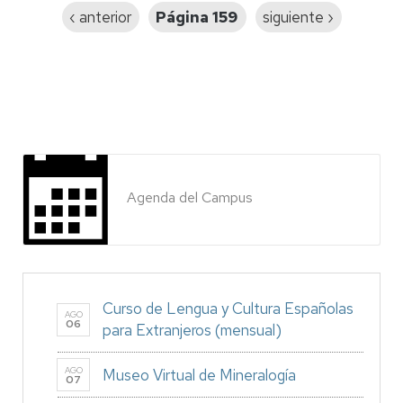
Página
‹ anterior
Página 159
Siguiente
siguiente ›
anterior
página
Agenda del Campus
Curso de Lengua y Cultura Españolas
AGO
06
para Extranjeros (mensual)
AGO
Museo Virtual de Mineralogía
07