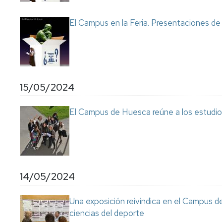
Servicio
de
El Campus en la Feria. Presentaciones de 
Mantenimiento
Conserjería
y
correo
interno
Unizar
15/05/2024
Otros
El Campus de Huesca reúne a los estudi
servicios
en
el
Campus
14/05/2024
Una exposición reivindica en el Campus de
ciencias del deporte