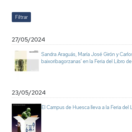
lengua
Servicio
Extranjera
Imágenes
de
Orientación
Universidad
y
Documentos
de
Empleo
de
la
referencia/Normativa
Experiencia
Internacionalización
27/05/2024
en
Get
el
to
Cultura,
Actividades
Sandra Araguás, María José Girón y Carlo
Campus
know
Comunicación
Culturales
baixoribagorzanas' en la Feria del Libro 
de
us
e
Huesca
Imagen
Comunicación
e
Actividades
imagen
e
23/05/2024
instalaciones
deportivas
El Campus de Huesca lleva a la Feria del L
Informática
y
comunicaciones