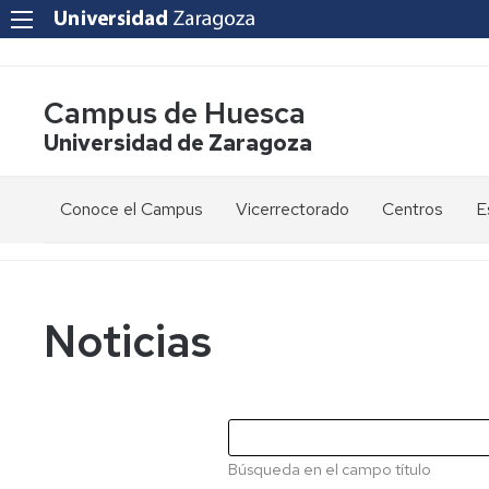
Campus de Huesca
Universidad de Zaragoza
Conoce el Campus
Vicerrectorado
Centros
E
Saludo
Vicerrectora
E
de
d
la
g
Estudios
Centro
Vicerrectora
en
de
Noticias
el
Lenguas
E
Órganos
Vicerrectorado
Modernas
d
de
p
Gobierno
Servicios
Cursos
Secretaría
de
del
F
Dónde
Español
Vicerrectorado
p
Calidad
Búsqueda en el campo título
estamos
como