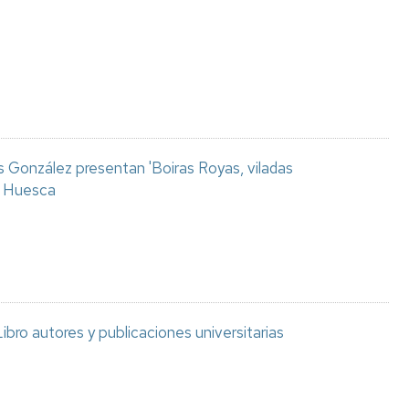
Espacios
el
naturales
Alto
Aragón
Cultura
Servicios
para
jóvenes
s González presentan 'Boiras Royas, viladas
de Huesca
ibro autores y publicaciones universitarias