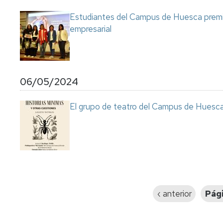
Estudiantes del Campus de Huesca premi
empresarial
06/05/2024
El grupo de teatro del Campus de Huesca 
Paginación
Página
‹ anterior
Pági
anterior