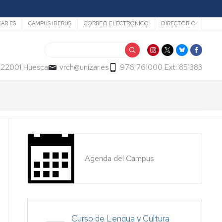
ZAR.ES
CAMPUS IBERUS
CORREO ELECTRÓNICO
DIRECTORIO
Buscar
- 22001 Huesca
vrch@unizar.es
976 761000 Ext: 851383
Agenda del Campus
Curso de Lengua y Cultura