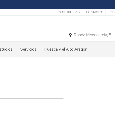
Secundario
ACCESIBILIDAD
CONTACTO
UNI
Ronda Misericordia, 5 
studios
Servicios
Huesca y el Alto Aragón
studios
El
e
tiempo
rado
Medios
studios
de
e
Transporte
ostgrado
Turismo
En
ormación
y
Huesca
ermanente
patrimonio
En