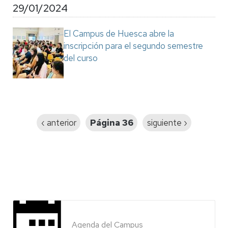
29/01/2024
El Campus de Huesca abre la
inscripción para el segundo semestre
del curso
Paginación
Página
‹ anterior
Página 36
Siguiente
siguiente ›
anterior
página
Agenda del Campus