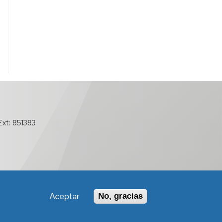
xt: 851383
Aceptar
No, gracias