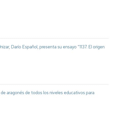
Espacios
el
naturales
Alto
Aragón
Cultura
Servicios
para
jóvenes
izar, Darío Español, presenta su ensayo “1137. El origen
de aragonés de todos los niveles educativos para