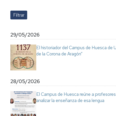
lengua
Servicio
Extranjera
Imágenes
de
Orientación
Universidad
y
Documentos
de
Empleo
de
la
referencia/Normativa
Experiencia
Internacionalización
29/05/2026
en
Get
el
to
Cultura,
Actividades
El historiador del Campus de Huesca de Un
Campus
know
Comunicación
Culturales
de la Corona de Aragón”
de
us
e
Huesca
Imagen
Comunicación
e
Actividades
imagen
e
28/05/2026
instalaciones
deportivas
El Campus de Huesca reúne a profesores 
Informática
analizar la enseñanza de esa lengua
y
comunicaciones