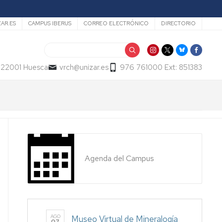
ZAR.ES
CAMPUS IBERUS
CORREO ELECTRÓNICO
DIRECTORIO
Buscar
- 22001 Huesca
vrch@unizar.es
976 761000 Ext: 851383
Agenda del Campus
AGO
Museo Virtual de Mineralogía
07