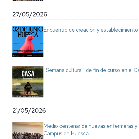
Servicio
de
27/05/2026
Mantenimiento
Conserjería
Encuentro de creación y establecimiento 
y
correo
interno
Unizar
Otros
“Semana cultural” de fin de curso en el
servicios
en
el
Campus
21/05/2026
Medio centenar de nuevas enfermeras y e
Campus de Huesca