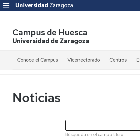
Campus de Huesca
Universidad de Zaragoza
Conoce el Campus
Vicerrectorado
Centros
E
Saludo
Vicerrectora
E
de
d
la
g
Estudios
Centro
Vicerrectora
en
de
Noticias
el
Lenguas
E
Órganos
Vicerrectorado
Modernas
d
de
p
Gobierno
Servicios
Cursos
Secretaría
de
del
F
Dónde
Español
Vicerrectorado
p
Calidad
Búsqueda en el campo título
estamos
como