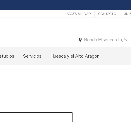
Secundario
ACCESIBILIDAD
CONTACTO
UNI
Ronda Misericordia, 5 
studios
Servicios
Huesca y el Alto Aragón
studios
El
e
tiempo
rado
Medios
studios
de
e
Transporte
ostgrado
Turismo
En
ormación
y
Huesca
ermanente
patrimonio
En