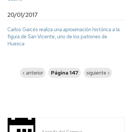
20/01/2017
Carlos Garcés realiza una aproximación histórica a la
figura de San Vicente, uno de los patrones de
Huesca
Paginación
Página
‹ anterior
Página 147
Siguiente
siguiente ›
anterior
página
Agenda del Campus