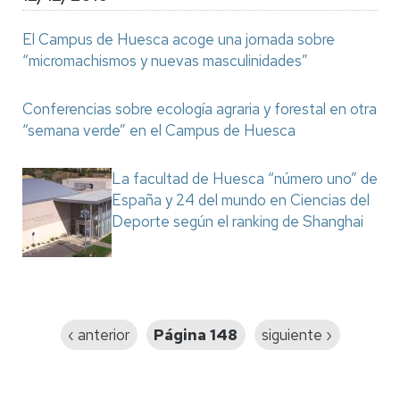
El Campus de Huesca acoge una jornada sobre
“micromachismos y nuevas masculinidades”
Conferencias sobre ecología agraria y forestal en otra
“semana verde” en el Campus de Huesca
La facultad de Huesca “número uno” de
España y 24 del mundo en Ciencias del
Deporte según el ranking de Shanghai
Paginación
Página
‹ anterior
Página 148
Siguiente
siguiente ›
anterior
página