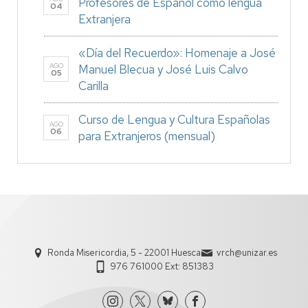
Profesores de Español como lengua
04
Extranjera
«Día del Recuerdo»: Homenaje a José
AGO
Manuel Blecua y José Luis Calvo
05
Carilla
Curso de Lengua y Cultura Españolas
AGO
06
para Extranjeros (mensual)
Ronda Misericordia, 5 - 22001 Huesca
vrch@unizar.es
976 761000 Ext: 851383