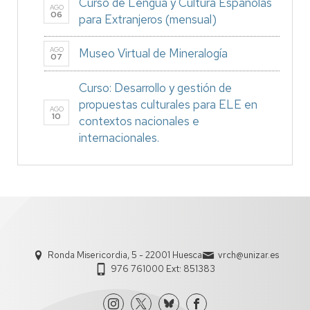
Curso de Lengua y Cultura Españolas
AGO
06
para Extranjeros (mensual)
AGO
Museo Virtual de Mineralogía
07
Curso: Desarrollo y gestión de
propuestas culturales para ELE en
AGO
10
contextos nacionales e
internacionales.
Ronda Misericordia, 5 - 22001 Huesca
vrch@unizar.es
976 761000 Ext: 851383