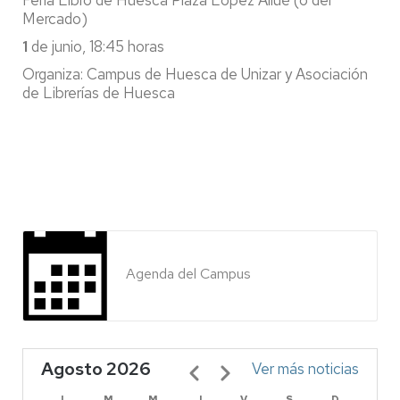
Feria Libro de Huesca Plaza López Allué (o del
Mercado)
1
de junio, 18:45 horas
Organiza: Campus de Huesca de Unizar y Asociación
de Librerías de Huesca
Agenda del Campus
Agosto 2026
Paginación
Ver más noticias
L
M
M
J
V
S
D