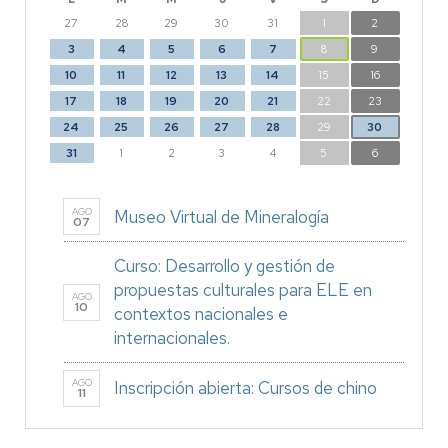
27
28
29
30
31
1
2
3
4
5
6
7
8
9
10
11
12
13
14
15
16
17
18
19
20
21
22
23
24
25
26
27
28
29
30
31
1
2
3
4
5
6
AGO
Museo Virtual de Mineralogía
07
Curso: Desarrollo y gestión de
propuestas culturales para ELE en
AGO
10
contextos nacionales e
internacionales.
AGO
Inscripción abierta: Cursos de chino
11