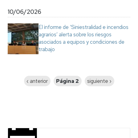
10/06/2026
El informe de ‘Siniestralidad e incendios
agrarios’ alerta sobre los riesgos
asociados a equipos y condiciones de
trabajo
Paginación
Página
‹ anterior
Página 2
Siguiente
siguiente ›
anterior
página