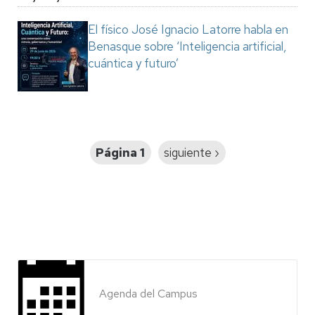
El físico José Ignacio Latorre habla en
Benasque sobre ‘Inteligencia artificial,
cuántica y futuro’
Paginación
Página 1
Siguiente
siguiente ›
página
Agenda del Campus