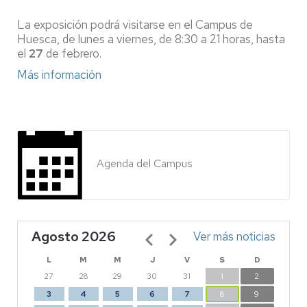
La exposición podrá visitarse en el Campus de
Huesca, de lunes a viernes, de 8:30 a 21 horas, hasta
el
27
de febrero.
Más información
Agenda del Campus
Agosto 2026
Paginación
Ver más noticias
L
M
M
J
V
S
D
27
28
29
30
31
1
2
3
4
5
6
7
8
9