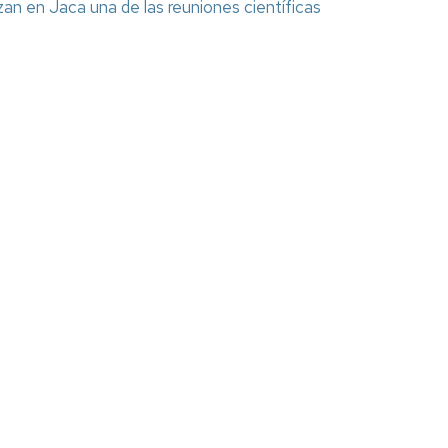
an en Jaca una de las reuniones científicas
Espacios
el
naturales
Alto
Aragón
Cultura
Servicios
para
jóvenes