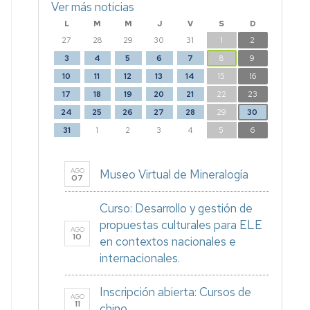
Ver más noticias
L
M
M
J
V
S
D
27
28
29
30
31
1
2
3
4
5
6
7
8
9
10
11
12
13
14
15
16
17
18
19
20
21
22
23
24
25
26
27
28
29
30
31
1
2
3
4
5
6
AGO
Museo Virtual de Mineralogía
07
Curso: Desarrollo y gestión de
propuestas culturales para ELE
AGO
10
en contextos nacionales e
internacionales.
Inscripción abierta: Cursos de
AGO
11
chino