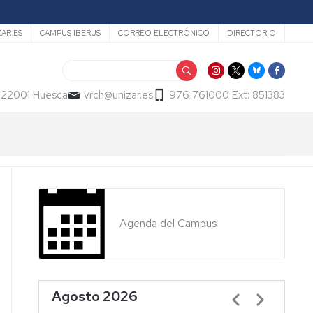
ZAR.ES
CAMPUS IBERUS
CORREO ELECTRÓNICO
DIRECTORIO
Buscar
- 22001 Huesca
vrch@unizar.es
976 761000 Ext: 851383
Agenda del Campus
Agosto 2026
Paginación