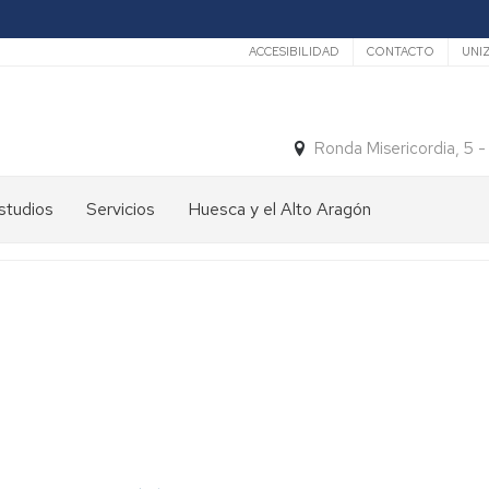
Secundario
ACCESIBILIDAD
CONTACTO
UNI
Ronda Misericordia, 5 
studios
Servicios
Huesca y el Alto Aragón
studios
El
e
tiempo
rado
Medios
studios
de
e
Transporte
ostgrado
Turismo
En
ormación
y
Huesca
ermanente
patrimonio
En