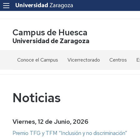
Campus de Huesca
Universidad de Zaragoza
Conoce el Campus
Vicerrectorado
Centros
E
Saludo
Vicerrectora
E
de
d
la
g
Estudios
Centro
Vicerrectora
en
de
Noticias
el
Lenguas
E
Órganos
Vicerrectorado
Modernas
d
de
p
Gobierno
Servicios
Cursos
Secretaría
Viernes, 12 de Junio, 2026
de
del
F
Dónde
Español
Vicerrectorado
p
Calidad
Premio TFG y TFM “Inclusión y no discriminación”
estamos
como