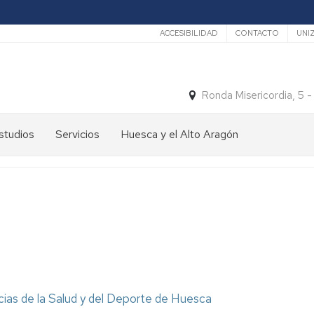
Secundario
ACCESIBILIDAD
CONTACTO
UNI
Ronda Misericordia, 5 
studios
Servicios
Huesca y el Alto Aragón
studios
El
e
tiempo
rado
Medios
studios
de
e
Transporte
ostgrado
Turismo
En
ormación
y
Huesca
ermanente
patrimonio
cias de la Salud y del Deporte de Huesca
En