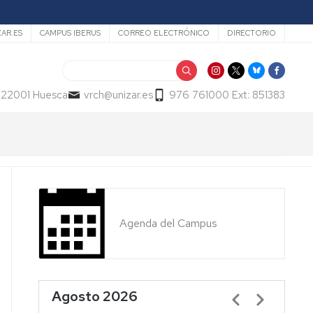
ZAR.ES
CAMPUS IBERUS
CORREO ELECTRÓNICO
DIRECTORIO
Buscar
- 22001 Huesca
vrch@unizar.es
976 761000 Ext: 851383
Agenda del Campus
Agosto 2026
Paginación