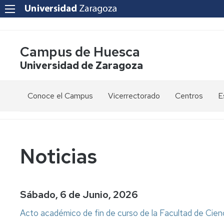
Campus de Huesca
Universidad de Zaragoza
Conoce el Campus
Vicerrectorado
Centros
E
Saludo
Vicerrectora
E
de
d
la
g
Estudios
Centro
Vicerrectora
en
de
Noticias
el
Lenguas
E
Órganos
Vicerrectorado
Modernas
d
de
p
Gobierno
Servicios
Cursos
Secretaría
Sábado, 6 de Junio, 2026
de
del
F
Dónde
Español
Vicerrectorado
p
Calidad
Acto académico de fin de curso de la Facultad de Cien
estamos
como