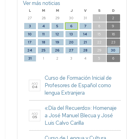
Ver más noticias
L
M
M
J
V
S
D
27
28
29
30
31
1
2
3
4
5
6
7
8
9
10
11
12
13
14
15
16
17
18
19
20
21
22
23
24
25
26
27
28
29
30
31
1
2
3
4
5
6
Curso de Formación Inicial de
AGO
Profesores de Español como
04
lengua Extranjera
«Día del Recuerdo»: Homenaje
AGO
a José Manuel Blecua y José
05
Luis Calvo Carilla
Curso de Lengua y Cultura