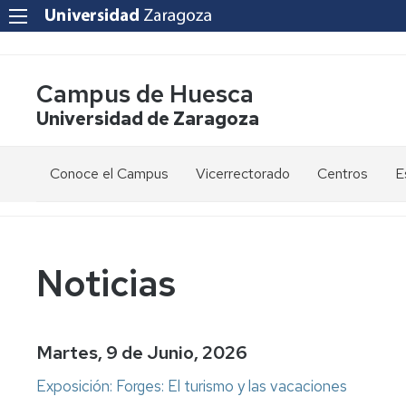
Campus de Huesca
Universidad de Zaragoza
Conoce el Campus
Vicerrectorado
Centros
E
Saludo
Vicerrectora
E
de
d
la
g
Estudios
Centro
Vicerrectora
en
de
Noticias
el
Lenguas
E
Órganos
Vicerrectorado
Modernas
d
de
p
Gobierno
Servicios
Cursos
Secretaría
Martes, 9 de Junio, 2026
de
del
F
Dónde
Español
Vicerrectorado
p
Calidad
Exposición: Forges: El turismo y las vacaciones
estamos
como