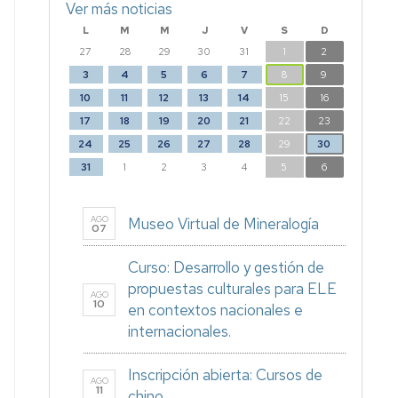
Ver más noticias
L
M
M
J
V
S
D
27
28
29
30
31
1
2
3
4
5
6
7
8
9
10
11
12
13
14
15
16
17
18
19
20
21
22
23
24
25
26
27
28
29
30
31
1
2
3
4
5
6
AGO
Museo Virtual de Mineralogía
07
Curso: Desarrollo y gestión de
propuestas culturales para ELE
AGO
10
en contextos nacionales e
internacionales.
Inscripción abierta: Cursos de
AGO
11
chino