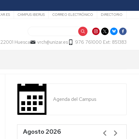
ZAR.ES
CAMPUS IBERUS
CORREO ELECTRÓNICO
DIRECTORIO
Buscar
- 22001 Huesca
vrch@unizar.es
976 761000 Ext: 851383
Agenda del Campus
Agosto 2026
Paginación