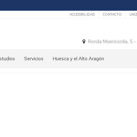
Secundario
ACCESIBILIDAD
CONTACTO
UNI
Ronda Misericordia, 5 
studios
Servicios
Huesca y el Alto Aragón
studios
El
e
tiempo
rado
Medios
studios
de
e
Transporte
ostgrado
Turismo
En
ormación
y
Huesca
ermanente
patrimonio
En