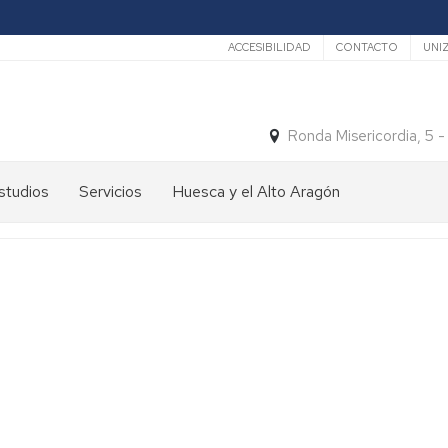
Secundario
ACCESIBILIDAD
CONTACTO
UNI
Ronda Misericordia, 5 
studios
Servicios
Huesca y el Alto Aragón
studios
El
e
tiempo
rado
Medios
studios
de
e
Transporte
ostgrado
Turismo
En
ormación
y
Huesca
ermanente
patrimonio
En