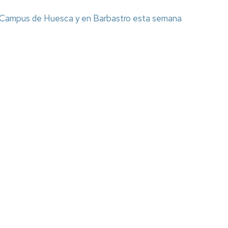
Espacios
el
naturales
Alto
el Campus de Huesca y en Barbastro esta semana
Aragón
Cultura
Servicios
para
jóvenes