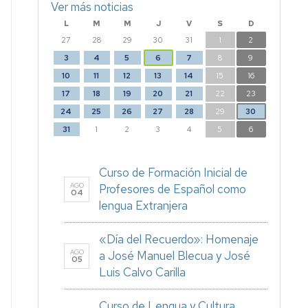
Ver más noticias
L
M
M
J
V
S
D
27
28
29
30
31
1
2
3
4
5
6
7
8
9
10
11
12
13
14
15
16
17
18
19
20
21
22
23
24
25
26
27
28
29
30
31
1
2
3
4
5
6
Curso de Formación Inicial de
AGO
Profesores de Español como
04
lengua Extranjera
«Día del Recuerdo»: Homenaje
AGO
a José Manuel Blecua y José
05
Luis Calvo Carilla
Curso de Lengua y Cultura