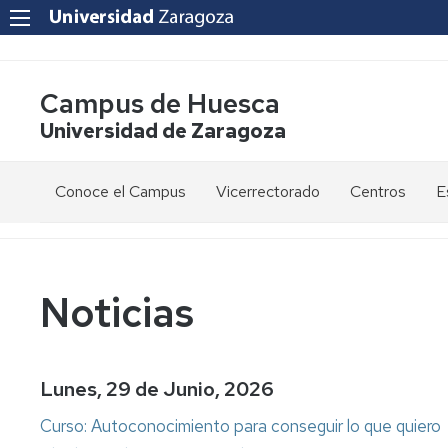
Campus de Huesca
Universidad de Zaragoza
Conoce el Campus
Vicerrectorado
Centros
E
Saludo
Vicerrectora
E
de
d
la
g
Estudios
Centro
Vicerrectora
en
de
Noticias
el
Lenguas
E
Órganos
Vicerrectorado
Modernas
d
de
p
Gobierno
Servicios
Cursos
Secretaría
Lunes, 29 de Junio, 2026
de
del
F
Dónde
Español
Vicerrectorado
p
Calidad
Curso: Autoconocimiento para conseguir lo que quiero
estamos
como