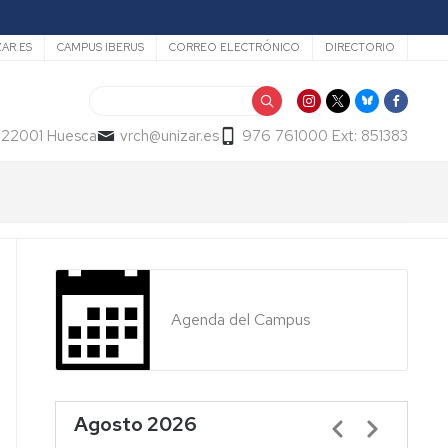
ZAR.ES
CAMPUS IBERUS
CORREO ELECTRÓNICO
DIRECTORIO
Buscar
- 22001 Huesca
vrch@unizar.es
976 761000 Ext: 851383
Agenda del Campus
Agosto 2026
Paginación