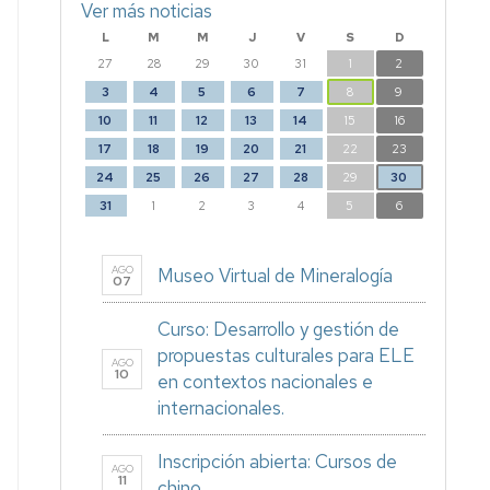
Ver más noticias
L
M
M
J
V
S
D
27
28
29
30
31
1
2
3
4
5
6
7
8
9
10
11
12
13
14
15
16
17
18
19
20
21
22
23
24
25
26
27
28
29
30
31
1
2
3
4
5
6
AGO
Museo Virtual de Mineralogía
07
Curso: Desarrollo y gestión de
propuestas culturales para ELE
AGO
10
en contextos nacionales e
internacionales.
Inscripción abierta: Cursos de
AGO
11
chino