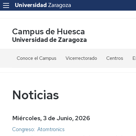
Campus de Huesca
Universidad de Zaragoza
Conoce el Campus
Vicerrectorado
Centros
E
Saludo
Vicerrectora
E
de
d
la
g
Estudios
Centro
Vicerrectora
en
de
Noticias
el
Lenguas
E
Órganos
Vicerrectorado
Modernas
d
de
p
Gobierno
Servicios
Cursos
Secretaría
Miércoles, 3 de Junio, 2026
de
del
F
Dónde
Español
Vicerrectorado
p
Calidad
Congreso: Atomtronics
estamos
como