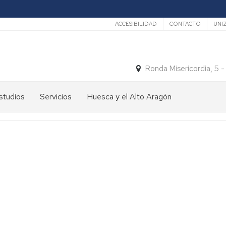
Secundario
ACCESIBILIDAD
CONTACTO
UNI
Ronda Misericordia, 5 
studios
Servicios
Huesca y el Alto Aragón
studios
El
e
tiempo
rado
Medios
studios
de
e
Transporte
ostgrado
Turismo
En
ormación
y
Huesca
ermanente
patrimonio
En