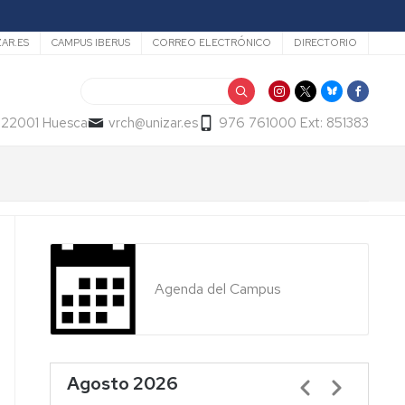
ZAR.ES
CAMPUS IBERUS
CORREO ELECTRÓNICO
DIRECTORIO
Buscar
- 22001 Huesca
vrch@unizar.es
976 761000 Ext: 851383
Agenda del Campus
Agosto 2026
Paginación