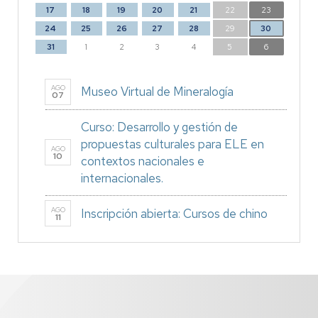
17
18
19
20
21
22
23
24
25
26
27
28
29
30
31
1
2
3
4
5
6
AGO
Museo Virtual de Mineralogía
07
Curso: Desarrollo y gestión de
propuestas culturales para ELE en
AGO
10
contextos nacionales e
internacionales.
AGO
Inscripción abierta: Cursos de chino
11