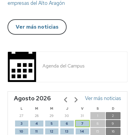
empresas del Alto Aragón
Ver más noticias
Agenda del Campus
Agosto 2026
Paginación
Ver más noticias
L
M
M
J
V
S
D
27
28
29
30
31
1
2
3
4
5
6
7
8
9
10
11
12
13
14
15
16