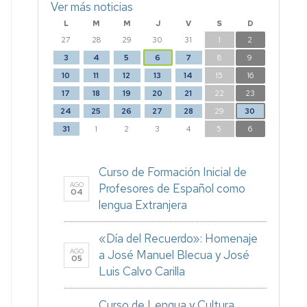
Ver más noticias
L
M
M
J
V
S
D
27
28
29
30
31
1
2
3
4
5
6
7
8
9
10
11
12
13
14
15
16
17
18
19
20
21
22
23
24
25
26
27
28
29
30
31
1
2
3
4
5
6
Curso de Formación Inicial de
AGO
Profesores de Español como
04
lengua Extranjera
«Día del Recuerdo»: Homenaje
AGO
a José Manuel Blecua y José
05
Luis Calvo Carilla
Curso de Lengua y Cultura