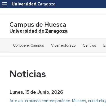
Campus de Huesca
Universidad de Zaragoza
Conoce el Campus
Vicerrectorado
Centros
E
Saludo
Vicerrectora
E
de
d
la
g
Estudios
Centro
Vicerrectora
en
de
Noticias
el
Lenguas
E
Órganos
Vicerrectorado
Modernas
d
de
p
Gobierno
Servicios
Cursos
Secretaría
Lunes, 15 de Junio, 2026
de
del
F
Dónde
Español
Vicerrectorado
p
Calidad
Arte en un mundo contemporáneo. Museos, curaduría y
estamos
como