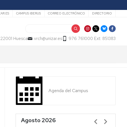
ZAR.ES
CAMPUS IBERUS
CORREO ELECTRÓNICO
DIRECTORIO
Buscar
- 22001 Huesca
vrch@unizar.es
976 761000 Ext: 851383
Agenda del Campus
Agosto 2026
Paginación