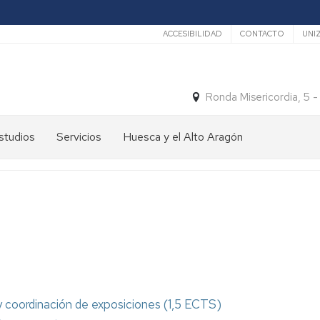
Secundario
ACCESIBILIDAD
CONTACTO
UNI
Ronda Misericordia, 5 
studios
Servicios
Huesca y el Alto Aragón
studios
El
e
tiempo
rado
Medios
studios
de
e
Transporte
ostgrado
Turismo
En
ormación
y
Huesca
ermanente
patrimonio
 coordinación de exposiciones (1,5 ECTS)
En