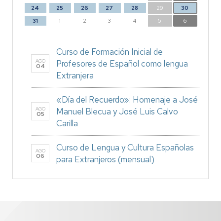
24
25
26
27
28
29
30
31
1
2
3
4
5
6
Curso de Formación Inicial de
AGO
Profesores de Español como lengua
04
Extranjera
«Día del Recuerdo»: Homenaje a José
AGO
Manuel Blecua y José Luis Calvo
05
Carilla
Curso de Lengua y Cultura Españolas
AGO
06
para Extranjeros (mensual)