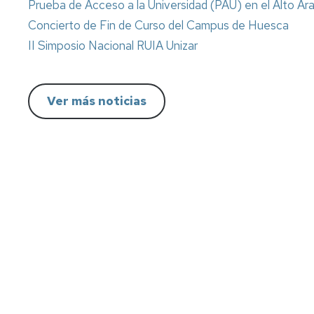
Prueba de Acceso a la Universidad (PAU) en el Alto Ar
lengua
Servicio
Extranjera
Imágenes
de
Concierto de Fin de Curso del Campus de Huesca
Orientación
II Simposio Nacional RUIA Unizar
Universidad
y
Documentos
de
Empleo
de
la
referencia/Normativa
Experiencia
Internacionalización
Ver más noticias
en
Get
el
to
Cultura,
Actividades
Campus
know
Comunicación
Culturales
de
us
e
Huesca
Imagen
Comunicación
e
Actividades
imagen
e
instalaciones
deportivas
Informática
y
comunicaciones