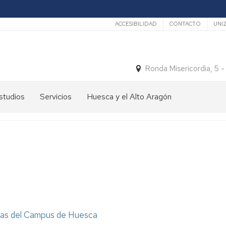
Secundario
ACCESIBILIDAD
CONTACTO
UNI
Ronda Misericordia, 5 
studios
Servicios
Huesca y el Alto Aragón
studios
El
e
tiempo
rado
Medios
studios
de
e
Transporte
ostgrado
Turismo
En
ormación
y
Huesca
ermanente
patrimonio
icas del Campus de Huesca
En