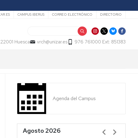
ZAR.ES
CAMPUS IBERUS
CORREO ELECTRÓNICO
DIRECTORIO
Buscar
- 22001 Huesca
vrch@unizar.es
976 761000 Ext: 851383
Agenda del Campus
Agosto 2026
Paginación