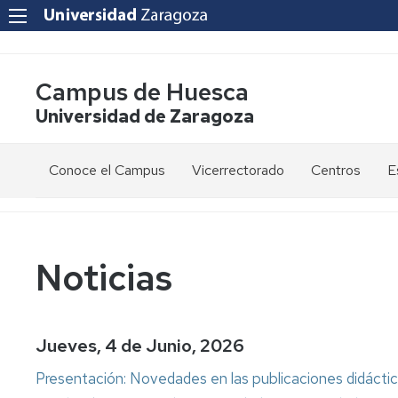
Campus de Huesca
Universidad de Zaragoza
Conoce el Campus
Vicerrectorado
Centros
E
Saludo
Vicerrectora
E
de
d
la
g
Estudios
Centro
Vicerrectora
en
de
Noticias
el
Lenguas
E
Órganos
Vicerrectorado
Modernas
d
de
p
Gobierno
Servicios
Cursos
Secretaría
Jueves, 4 de Junio, 2026
de
del
F
Dónde
Español
Vicerrectorado
p
Calidad
Presentación: Novedades en las publicaciones didáct
estamos
como