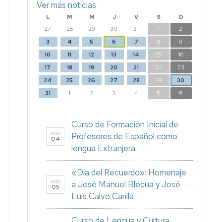
Ver más noticias
L
M
M
J
V
S
D
27
28
29
30
31
1
2
3
4
5
6
7
8
9
10
11
12
13
14
15
16
17
18
19
20
21
22
23
24
25
26
27
28
29
30
31
1
2
3
4
5
6
Curso de Formación Inicial de
AGO
Profesores de Español como
04
lengua Extranjera
«Día del Recuerdo»: Homenaje
AGO
a José Manuel Blecua y José
05
Luis Calvo Carilla
Curso de Lengua y Cultura