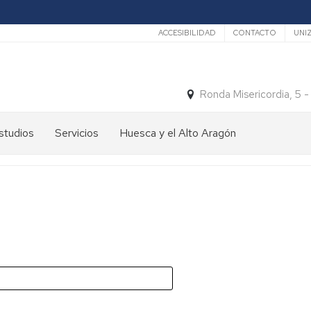
Secundario
ACCESIBILIDAD
CONTACTO
UNI
Ronda Misericordia, 5 
studios
Servicios
Huesca y el Alto Aragón
studios
El
e
tiempo
rado
Medios
studios
de
e
Transporte
ostgrado
Turismo
En
ormación
y
Huesca
ermanente
patrimonio
En