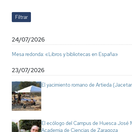
lengua
Servicio
Extranjera
Imágenes
de
Orientación
Universidad
y
Documentos
de
Empleo
de
la
referencia/Normativa
Experiencia
Internacionalización
24/07/2026
en
Get
el
to
Cultura,
Actividades
Mesa redonda: «Libros y bibliotecas en España»
Campus
know
Comunicación
Culturales
de
us
e
Huesca
Imagen
Comunicación
23/07/2026
e
Actividades
imagen
El yacimiento romano de Artieda (Jacetan
e
instalaciones
deportivas
Informática
y
comunicaciones
El ecólogo del Campus de Huesca José M
Academia de Ciencias de Zaragoza