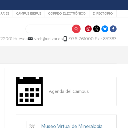
ZAR.ES
CAMPUS IBERUS
CORREO ELECTRÓNICO
DIRECTORIO
Buscar
- 22001 Huesca
vrch@unizar.es
976 761000 Ext: 851383
Agenda del Campus
AGO
Museo Virtual de Mineralogía
07