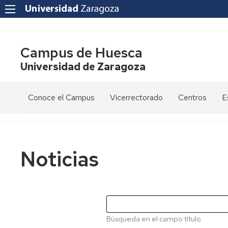
Campus de Huesca
Universidad de Zaragoza
Conoce el Campus
Vicerrectorado
Centros
E
Saludo
Vicerrectora
E
de
d
la
g
Estudios
Centro
Vicerrectora
en
de
Noticias
el
Lenguas
E
Órganos
Vicerrectorado
Modernas
d
de
p
Gobierno
Servicios
Cursos
Secretaría
de
del
F
Dónde
Español
Vicerrectorado
p
Calidad
Búsqueda en el campo título
estamos
como