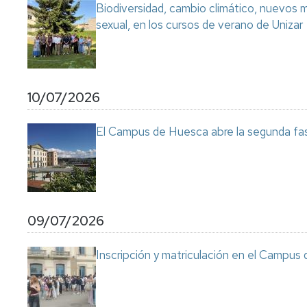
Biodiversidad, cambio climático, nuevos ma
sexual, en los cursos de verano de Unizar
10/07/2026
El Campus de Huesca abre la segunda fas
09/07/2026
Inscripción y matriculación en el Campu