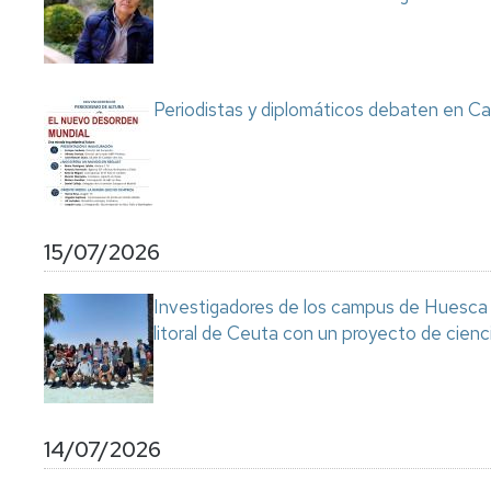
Servicio
de
Mantenimiento
Conserjería
Periodistas y diplomáticos debaten en Ca
y
correo
interno
Unizar
Otros
15/07/2026
servicios
en
el
Investigadores de los campus de Huesca y
Campus
litoral de Ceuta con un proyecto de cienc
14/07/2026