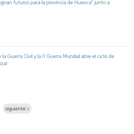
aginan futuros para la provincia de Huesca” junto a
a Guerra Civil y la II Guerra Mundial abre el ciclo de
izar
Siguiente
siguiente ›
página