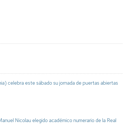
Espacios
el
naturales
Alto
Aragón
Cultura
Servicios
para
jóvenes
ia) celebra este sábado su jornada de puertas abiertas
anuel Nicolau elegido académico numerario de la Real