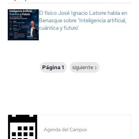
El físico José Ignacio Latorre habla en
Benasque sobre ‘Inteligencia artificial,
cuántica y futuro’
Paginación
Página 1
Siguiente
siguiente ›
página
Agenda del Campus