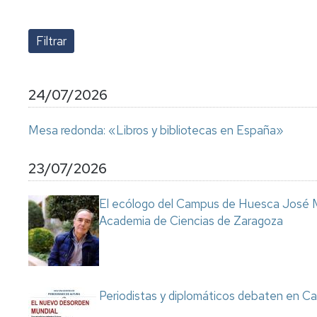
lengua
Servicio
Extranjera
Imágenes
de
Orientación
Universidad
y
Documentos
de
Empleo
de
la
referencia/Normativa
Experiencia
Internacionalización
24/07/2026
en
Get
el
to
Cultura,
Actividades
Mesa redonda: «Libros y bibliotecas en España»
Campus
know
Comunicación
Culturales
de
us
e
Huesca
Imagen
Comunicación
23/07/2026
e
Actividades
imagen
El ecólogo del Campus de Huesca José M
e
Academia de Ciencias de Zaragoza
instalaciones
deportivas
Informática
y
comunicaciones
Periodistas y diplomáticos debaten en Ca