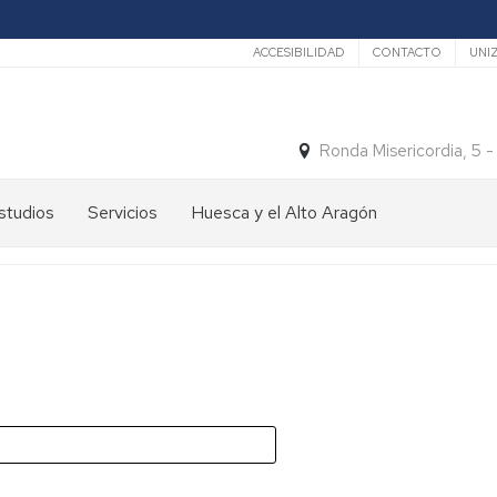
Secundario
ACCESIBILIDAD
CONTACTO
UNI
Ronda Misericordia, 5 
studios
Servicios
Huesca y el Alto Aragón
studios
El
e
tiempo
rado
Medios
studios
de
e
Transporte
ostgrado
Turismo
En
ormación
y
Huesca
ermanente
patrimonio
En