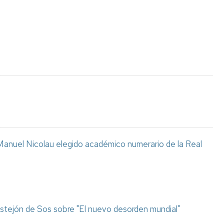
Espacios
el
naturales
Alto
Aragón
Cultura
Servicios
para
jóvenes
anuel Nicolau elegido académico numerario de la Real
stejón de Sos sobre "El nuevo desorden mundial"