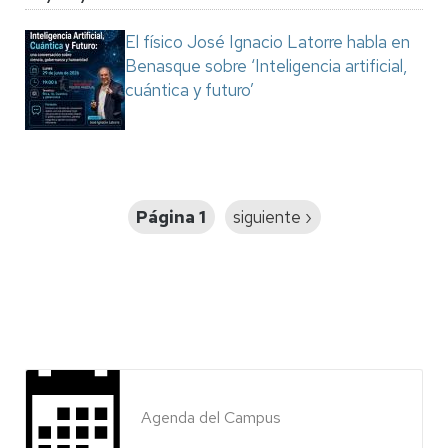
El físico José Ignacio Latorre habla en
Benasque sobre ‘Inteligencia artificial,
cuántica y futuro’
Paginación
Página 1
Siguiente
siguiente ›
página
Agenda del Campus