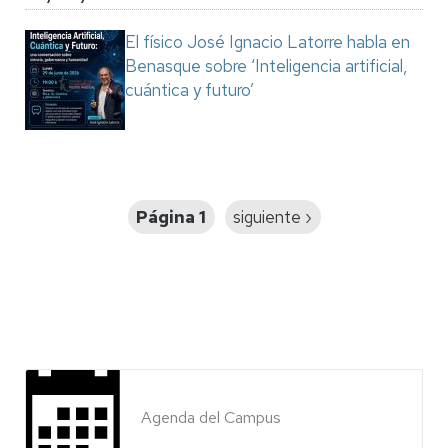
El físico José Ignacio Latorre habla en
Benasque sobre ‘Inteligencia artificial,
cuántica y futuro’
Paginación
Página 1
Siguiente
siguiente ›
página
Agenda del Campus