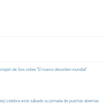
Espacios
el
naturales
Alto
Aragón
Cultura
Servicios
para
jóvenes
stejón de Sos sobre "El nuevo desorden mundial"
ia) celebra este sábado su jornada de puertas abiertas