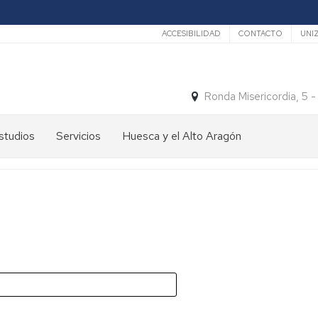
Secundario
ACCESIBILIDAD
CONTACTO
UNI
Ronda Misericordia, 5 
studios
Servicios
Huesca y el Alto Aragón
studios
El
e
tiempo
rado
Medios
studios
de
e
Transporte
ostgrado
Turismo
En
ormación
y
Huesca
ermanente
patrimonio
En