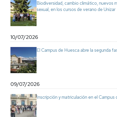
Biodiversidad, cambio climático, nuevos ma
sexual, en los cursos de verano de Unizar
10/07/2026
El Campus de Huesca abre la segunda fas
09/07/2026
Inscripción y matriculación en el Campu