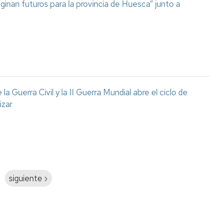
aginan futuros para la provincia de Huesca” junto a
a Guerra Civil y la II Guerra Mundial abre el ciclo de
izar
Siguiente
siguiente ›
página