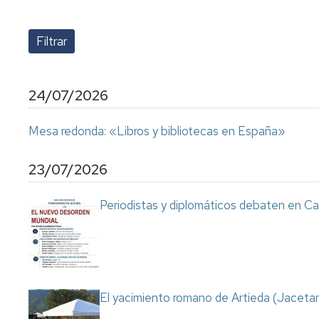
lengua
Servicio
Extranjera
Imágenes
de
Orientación
Universidad
y
Documentos
de
Empleo
de
la
referencia/Normativa
Experiencia
Internacionalización
24/07/2026
en
Get
el
to
Cultura,
Actividades
Mesa redonda: «Libros y bibliotecas en España»
Campus
know
Comunicación
Culturales
de
us
e
Huesca
Imagen
Comunicación
23/07/2026
e
Actividades
imagen
Periodistas y diplomáticos debaten en Ca
e
instalaciones
deportivas
Informática
y
comunicaciones
El yacimiento romano de Artieda (Jacetan