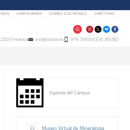
ZAR.ES
CAMPUS IBERUS
CORREO ELECTRÓNICO
DIRECTORIO
Buscar
- 22001 Huesca
vrch@unizar.es
976 761000 Ext: 851383
Agenda del Campus
AGO
Museo Virtual de Mineralogía
07