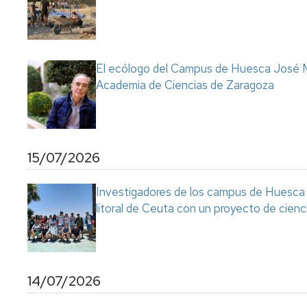
Servicio
de
Mantenimiento
Conserjería
El ecólogo del Campus de Huesca José M
y
Academia de Ciencias de Zaragoza
correo
interno
Unizar
Otros
15/07/2026
servicios
en
el
Investigadores de los campus de Huesca y
Campus
litoral de Ceuta con un proyecto de cienc
14/07/2026