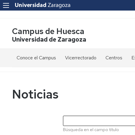
Campus de Huesca
Universidad de Zaragoza
Conoce el Campus
Vicerrectorado
Centros
E
Saludo
Vicerrectora
E
de
d
la
g
Estudios
Centro
Vicerrectora
en
de
Noticias
el
Lenguas
E
Órganos
Vicerrectorado
Modernas
d
de
p
Gobierno
Servicios
Cursos
Secretaría
de
del
F
Dónde
Español
Vicerrectorado
p
Calidad
Búsqueda en el campo título
estamos
como