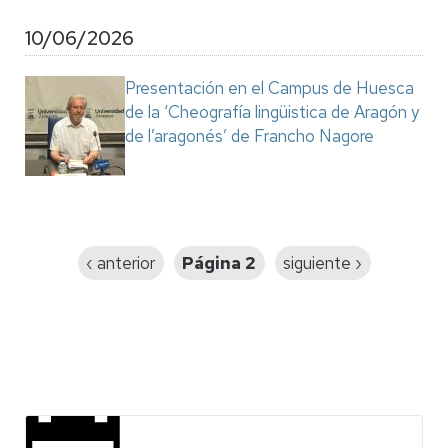
10/06/2026
Presentación en el Campus de Huesca
de la ‘Cheografía lingüistica de Aragón y
de l’aragonés’ de Francho Nagore
Paginación
Página
‹ anterior
Página 2
Siguiente
siguiente ›
anterior
página