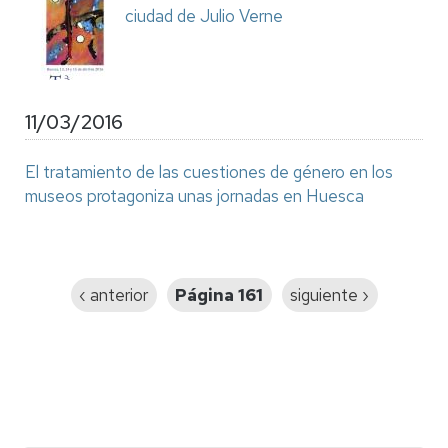
ciudad de Julio Verne
11/03/2016
El tratamiento de las cuestiones de género en los
museos protagoniza unas jornadas en Huesca
Paginación
Página
‹ anterior
Página 161
Siguiente
siguiente ›
anterior
página