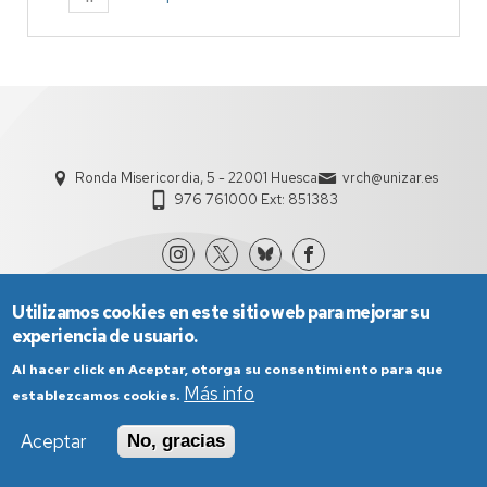
Ronda Misericordia, 5 - 22001 Huesca
vrch@unizar.es
976 761000 Ext: 851383
Utilizamos cookies en este sitio web para mejorar su
experiencia de usuario.
Al hacer click en Aceptar, otorga su consentimiento para que
Más info
establezcamos cookies.
Aviso Legal
Condiciones generales de uso
Aceptar
No, gracias
Política de Privacidad
Política de Cookies
Política de Accesibilidad