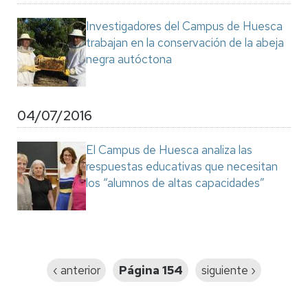
Investigadores del Campus de Huesca
trabajan en la conservación de la abeja
negra autóctona
04/07/2016
El Campus de Huesca analiza las
respuestas educativas que necesitan
los “alumnos de altas capacidades”
Paginación
Página
‹ anterior
Página 154
Siguiente
siguiente ›
anterior
página