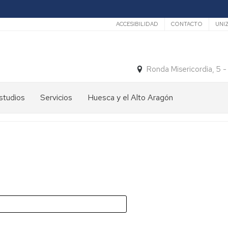
Secundario
ACCESIBILIDAD
CONTACTO
UNI
Ronda Misericordia, 5 
studios
Servicios
Huesca y el Alto Aragón
studios
El
e
tiempo
rado
Medios
studios
de
e
Transporte
ostgrado
Turismo
En
ormación
y
Huesca
ermanente
patrimonio
En