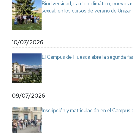
Biodiversidad, cambio climático, nuevos ma
sexual, en los cursos de verano de Unizar
10/07/2026
El Campus de Huesca abre la segunda fas
09/07/2026
Inscripción y matriculación en el Campu