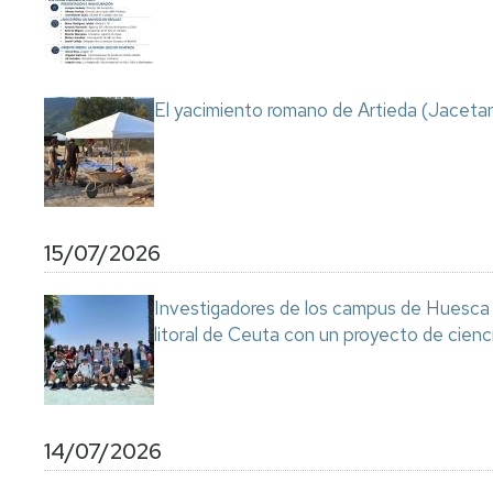
Servicio
de
Mantenimiento
Conserjería
El yacimiento romano de Artieda (Jacetan
y
correo
interno
Unizar
Otros
15/07/2026
servicios
en
el
Investigadores de los campus de Huesca y
Campus
litoral de Ceuta con un proyecto de cienc
14/07/2026