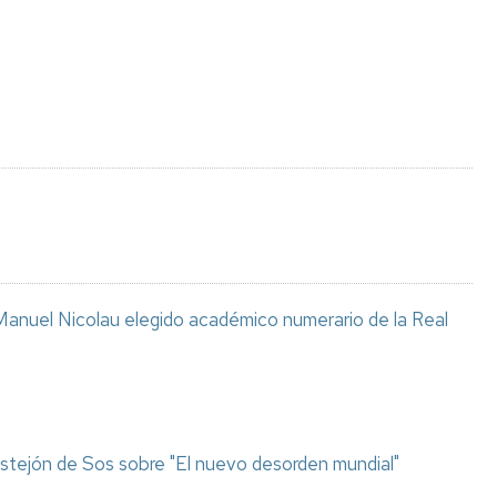
Espacios
el
naturales
Alto
Aragón
Cultura
Servicios
para
jóvenes
anuel Nicolau elegido académico numerario de la Real
stejón de Sos sobre "El nuevo desorden mundial"