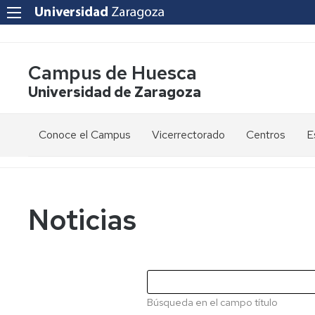
Campus de Huesca
Universidad de Zaragoza
Conoce el Campus
Vicerrectorado
Centros
E
Saludo
Vicerrectora
E
de
d
la
g
Estudios
Centro
Vicerrectora
en
de
Noticias
el
Lenguas
E
Órganos
Vicerrectorado
Modernas
d
de
p
Gobierno
Servicios
Cursos
Secretaría
de
del
F
Dónde
Español
Vicerrectorado
p
Calidad
Búsqueda en el campo título
estamos
como