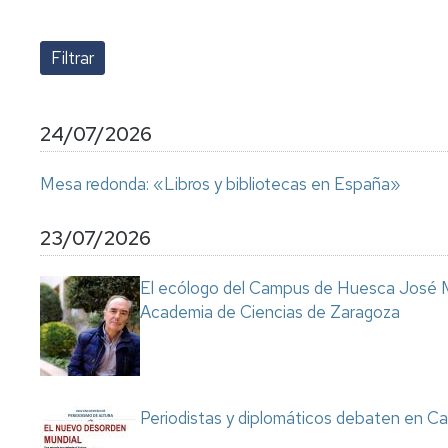
lengua
Servicio
Extranjera
Imágenes
de
Orientación
Universidad
y
Documentos
de
Empleo
de
la
referencia/Normativa
Experiencia
Internacionalización
24/07/2026
en
Get
el
to
Cultura,
Actividades
Mesa redonda: «Libros y bibliotecas en España»
Campus
know
Comunicación
Culturales
de
us
e
Huesca
Imagen
Comunicación
23/07/2026
e
Actividades
imagen
El ecólogo del Campus de Huesca José M
e
Academia de Ciencias de Zaragoza
instalaciones
deportivas
Informática
y
comunicaciones
Periodistas y diplomáticos debaten en Ca