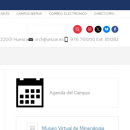
ZAR.ES
CAMPUS IBERUS
CORREO ELECTRÓNICO
DIRECTORIO
Buscar
- 22001 Huesca
vrch@unizar.es
976 761000 Ext: 851383
Agenda del Campus
AGO
Museo Virtual de Mineralogía
07