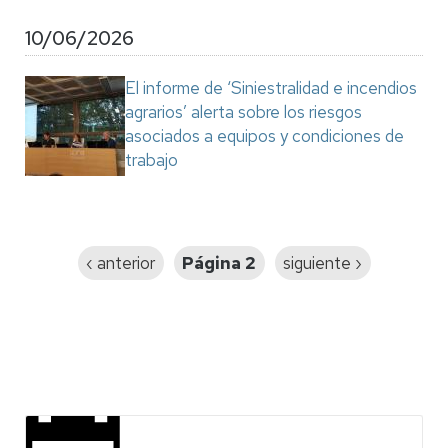
10/06/2026
El informe de ‘Siniestralidad e incendios
agrarios’ alerta sobre los riesgos
asociados a equipos y condiciones de
trabajo
Paginación
Página
‹ anterior
Página 2
Siguiente
siguiente ›
anterior
página