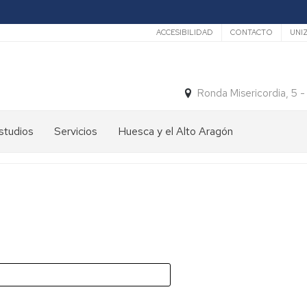
Secundario
ACCESIBILIDAD
CONTACTO
UNI
Ronda Misericordia, 5 
studios
Servicios
Huesca y el Alto Aragón
studios
El
e
tiempo
rado
Medios
studios
de
e
Transporte
ostgrado
Turismo
En
ormación
y
Huesca
ermanente
patrimonio
En