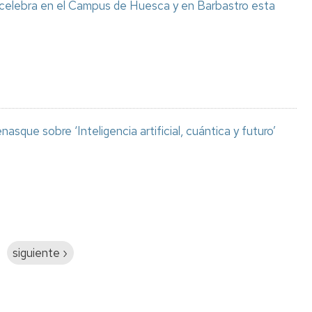
 celebra en el Campus de Huesca y en Barbastro esta
asque sobre ‘Inteligencia artificial, cuántica y futuro’
Siguiente
siguiente ›
página