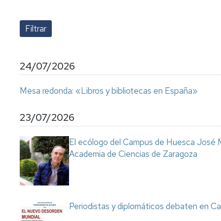
lengua
Servicio
Extranjera
Imágenes
de
Orientación
Universidad
y
Documentos
de
Empleo
de
la
referencia/Normativa
Experiencia
Internacionalización
24/07/2026
en
Get
el
to
Cultura,
Actividades
Mesa redonda: «Libros y bibliotecas en España»
Campus
know
Comunicación
Culturales
de
us
e
Huesca
Imagen
Comunicación
23/07/2026
e
Actividades
imagen
El ecólogo del Campus de Huesca José M
e
Academia de Ciencias de Zaragoza
instalaciones
deportivas
Informática
y
comunicaciones
Periodistas y diplomáticos debaten en Ca