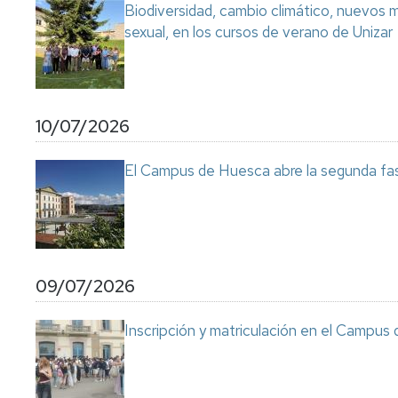
Biodiversidad, cambio climático, nuevos ma
sexual, en los cursos de verano de Unizar
10/07/2026
El Campus de Huesca abre la segunda fas
09/07/2026
Inscripción y matriculación en el Campu