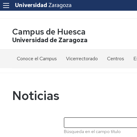
Campus de Huesca
Universidad de Zaragoza
Conoce el Campus
Vicerrectorado
Centros
E
Saludo
Vicerrectora
E
de
d
la
g
Estudios
Centro
Vicerrectora
en
de
Noticias
el
Lenguas
E
Órganos
Vicerrectorado
Modernas
d
de
p
Gobierno
Servicios
Cursos
Secretaría
de
del
F
Dónde
Español
Vicerrectorado
p
Calidad
Búsqueda en el campo título
estamos
como