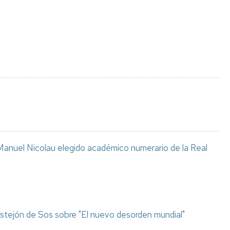
Espacios
el
naturales
Alto
Aragón
Cultura
Servicios
para
jóvenes
anuel Nicolau elegido académico numerario de la Real
stejón de Sos sobre "El nuevo desorden mundial"