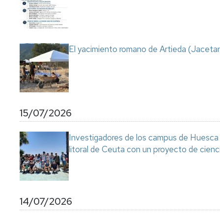
Servicio
de
Mantenimiento
Conserjería
El yacimiento romano de Artieda (Jacetan
y
correo
interno
Unizar
Otros
15/07/2026
servicios
en
el
Investigadores de los campus de Huesca y
Campus
litoral de Ceuta con un proyecto de cienc
14/07/2026