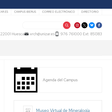
ZAR.ES
CAMPUS IBERUS
CORREO ELECTRÓNICO
DIRECTORIO
Buscar
- 22001 Huesca
vrch@unizar.es
976 761000 Ext: 851383
Agenda del Campus
AGO
Museo Virtual de Mineralogía
07