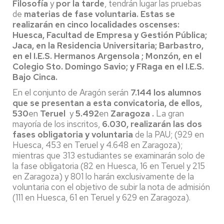
Filosofía
y
por la tarde
, tendrán lugar las pruebas
de
materias de fase voluntaria. Estas se
realizarán en cinco localidades oscenses:
Huesca, Facultad de Empresa y Gestión Pública;
Jaca, en la Residencia Universitaria; Barbastro,
en el I.E.S. Hermanos Argensola ; Monzón, en el
Colegio Sto. Domingo Savio; y FRaga en el I.E.S.
Bajo Cinca.
En el conjunto de Aragón serán
7.144 los alumnos
que se presentan a esta convicatoria, de ellos,
530
en
Teruel
y
5.492
en
Zaragoza .
La gran
mayoría de los inscritos,
6.030, realizarán las dos
fases obligatoria y voluntaria
de la PAU; (929 en
Huesca, 453 en Teruel y 4.648 en Zaragoza);
mientras que 313 estudiantes se examinarán solo de
la fase obligatoria (82 en Huesca, 16 en Teruel y 215
en Zaragoza) y 801 lo harán exclusivamente de la
voluntaria con el objetivo de subir la nota de admisión
(111 en Huesca, 61 en Teruel y 629 en Zaragoza).