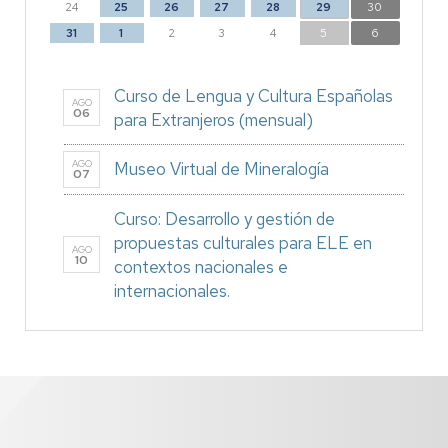
24
25
26
27
28
29
30
31
1
2
3
4
5
6
Curso de Lengua y Cultura Españolas
AGO
06
para Extranjeros (mensual)
AGO
Museo Virtual de Mineralogía
07
Curso: Desarrollo y gestión de
propuestas culturales para ELE en
AGO
10
contextos nacionales e
internacionales.