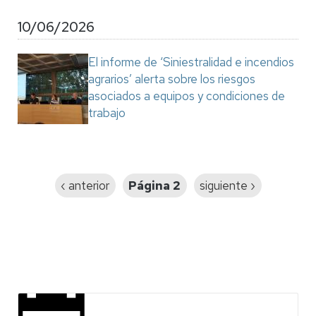
10/06/2026
El informe de ‘Siniestralidad e incendios
agrarios’ alerta sobre los riesgos
asociados a equipos y condiciones de
trabajo
Paginación
Página
‹ anterior
Página 2
Siguiente
siguiente ›
anterior
página