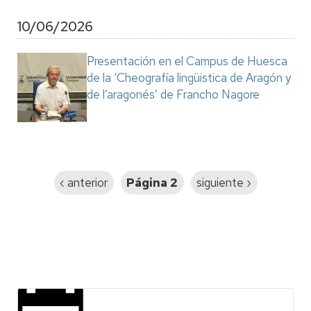
10/06/2026
Presentación en el Campus de Huesca
de la ‘Cheografía lingüistica de Aragón y
de l’aragonés’ de Francho Nagore
Paginación
Página
‹ anterior
Página 2
Siguiente
siguiente ›
anterior
página