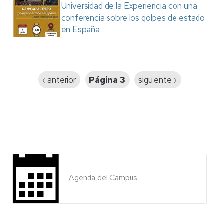
Universidad de la Experiencia con una
conferencia sobre los golpes de estado
en España
Paginación
Página
‹ anterior
Página 3
Siguiente
siguiente ›
anterior
página
Agenda del Campus