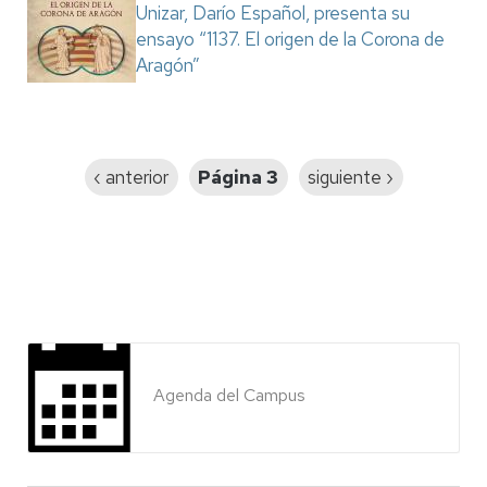
Unizar, Darío Español, presenta su
ensayo “1137. El origen de la Corona de
Aragón”
Paginación
Página
‹ anterior
Página 3
Siguiente
siguiente ›
anterior
página
Agenda del Campus