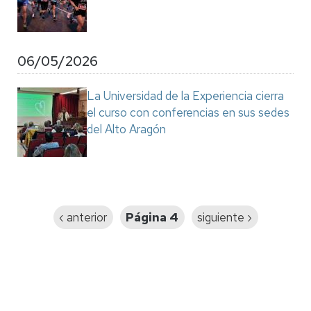
06/05/2026
La Universidad de la Experiencia cierra
el curso con conferencias en sus sedes
del Alto Aragón
Paginación
Página
‹ anterior
Página 4
Siguiente
siguiente ›
anterior
página