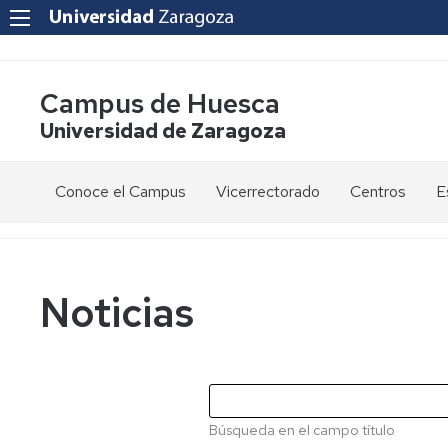
Campus de Huesca
Universidad de Zaragoza
Conoce el Campus
Vicerrectorado
Centros
E
Saludo
Vicerrectora
E
de
d
la
g
Estudios
Centro
Vicerrectora
en
de
Noticias
el
Lenguas
E
Órganos
Vicerrectorado
Modernas
d
de
p
Gobierno
Servicios
Cursos
Secretaría
de
del
F
Dónde
Español
Vicerrectorado
p
Calidad
Búsqueda en el campo título
estamos
como