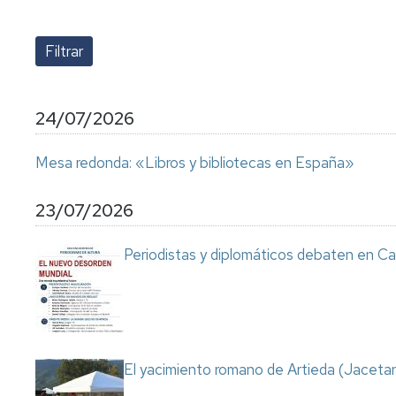
lengua
Servicio
Extranjera
Imágenes
de
Orientación
Universidad
y
Documentos
de
Empleo
de
la
referencia/Normativa
Experiencia
Internacionalización
24/07/2026
en
Get
el
to
Cultura,
Actividades
Mesa redonda: «Libros y bibliotecas en España»
Campus
know
Comunicación
Culturales
de
us
e
Huesca
Imagen
Comunicación
23/07/2026
e
Actividades
imagen
Periodistas y diplomáticos debaten en Ca
e
instalaciones
deportivas
Informática
y
comunicaciones
El yacimiento romano de Artieda (Jacetan