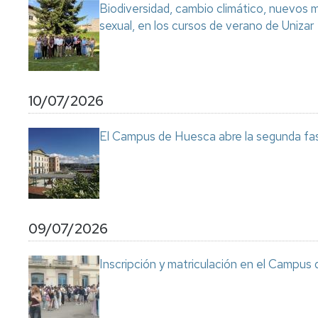
Biodiversidad, cambio climático, nuevos ma
sexual, en los cursos de verano de Unizar
10/07/2026
El Campus de Huesca abre la segunda fas
09/07/2026
Inscripción y matriculación en el Campu