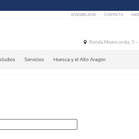
Secundario
ACCESIBILIDAD
CONTACTO
UNI
Ronda Misericordia, 5 
studios
Servicios
Huesca y el Alto Aragón
studios
El
e
tiempo
rado
Medios
studios
de
e
Transporte
ostgrado
Turismo
En
ormación
y
Huesca
ermanente
patrimonio
En