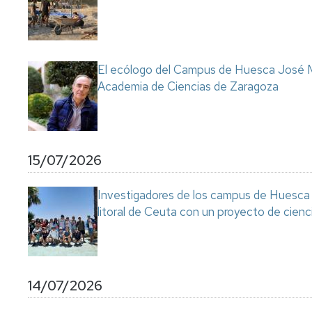
Servicio
de
Mantenimiento
Conserjería
El ecólogo del Campus de Huesca José M
y
Academia de Ciencias de Zaragoza
correo
interno
Unizar
Otros
15/07/2026
servicios
en
el
Investigadores de los campus de Huesca y
Campus
litoral de Ceuta con un proyecto de cienc
14/07/2026