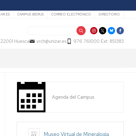
ZAR.ES
CAMPUS IBERUS
CORREO ELECTRÓNICO
DIRECTORIO
Buscar
- 22001 Huesca
vrch@unizar.es
976 761000 Ext: 851383
Agenda del Campus
AGO
Museo Virtual de Mineralogía
07