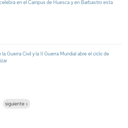
 celebra en el Campus de Huesca y en Barbastro esta
a Guerra Civil y la II Guerra Mundial abre el ciclo de
izar
Siguiente
siguiente ›
página