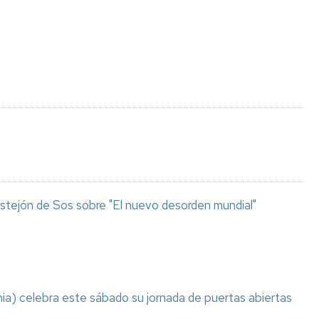
Espacios
el
naturales
Alto
Aragón
Cultura
Servicios
para
jóvenes
stejón de Sos sobre "El nuevo desorden mundial"
ia) celebra este sábado su jornada de puertas abiertas