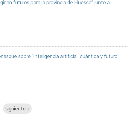
aginan futuros para la provincia de Huesca” junto a
asque sobre ‘Inteligencia artificial, cuántica y futuro’
Siguiente
siguiente ›
página