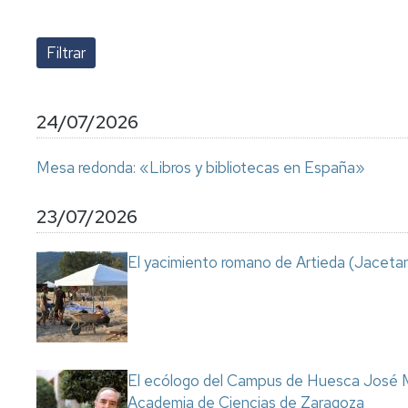
lengua
Servicio
Extranjera
Imágenes
de
Orientación
Universidad
y
Documentos
de
Empleo
de
la
referencia/Normativa
Experiencia
Internacionalización
24/07/2026
en
Get
el
to
Cultura,
Actividades
Mesa redonda: «Libros y bibliotecas en España»
Campus
know
Comunicación
Culturales
de
us
e
Huesca
Imagen
Comunicación
23/07/2026
e
Actividades
imagen
El yacimiento romano de Artieda (Jacetan
e
instalaciones
deportivas
Informática
y
comunicaciones
El ecólogo del Campus de Huesca José M
Academia de Ciencias de Zaragoza