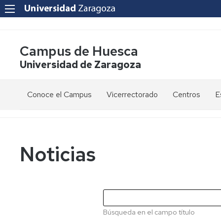
Campus de Huesca
Universidad de Zaragoza
Conoce el Campus
Vicerrectorado
Centros
E
Saludo
Vicerrectora
E
de
d
la
g
Estudios
Centro
Vicerrectora
en
de
Noticias
el
Lenguas
E
Órganos
Vicerrectorado
Modernas
d
de
p
Gobierno
Servicios
Cursos
Secretaría
de
del
F
Dónde
Español
Vicerrectorado
p
Calidad
Búsqueda en el campo título
estamos
como