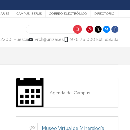
ZAR.ES
CAMPUS IBERUS
CORREO ELECTRÓNICO
DIRECTORIO
Buscar
- 22001 Huesca
vrch@unizar.es
976 761000 Ext: 851383
Agenda del Campus
AGO
Museo Virtual de Mineralogía
07