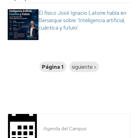
El físico José Ignacio Latorre habla en
Benasque sobre ‘Inteligencia artificial,
cuántica y futuro’
Paginación
Página 1
Siguiente
siguiente ›
página
Agenda del Campus