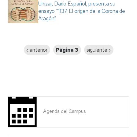
Unizar, Darío Español, presenta su
ensayo “1137. El origen de la Corona de
Aragón”
Paginación
Página
‹ anterior
Página 3
Siguiente
siguiente ›
anterior
página
Agenda del Campus