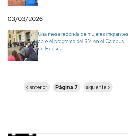
03/03/2026
Una mesa redonda de mujeres migrantes
abre el programa del 8M en el Campus
de Huesca
Paginación
Página
‹ anterior
Página 7
Siguiente
siguiente ›
anterior
página